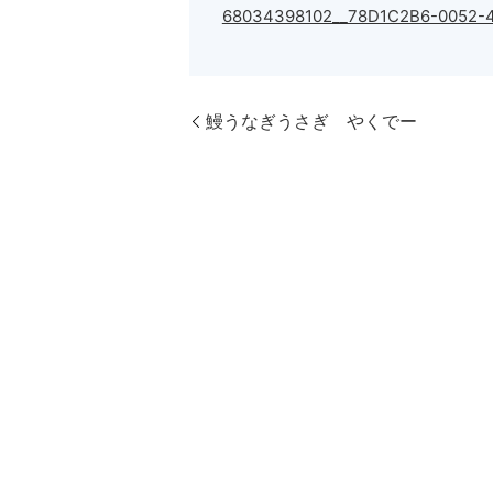
68034398102__78D1C2B6-0052-
鰻うなぎうさぎ やくでー